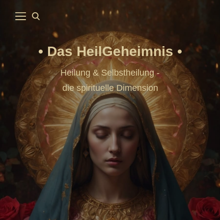
Das HeilGeheimnis
Heilung & Selbstheilung -
die spirituelle Dimension