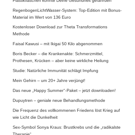
Plastikflaschen könnte Deine Gesundheit gefährden
RegenbogenLichtWasser-System: Top-Edition mit Bonus-
Material im Wert von 136 Euro
Kostenloser Download zur Theta Transformations
Methode
Faisal Kawusi – mit Ikigai 50 Kilo abgenommen
Boris Becker – die Krankenakte: Schmerzmittel,
Prothesen, Krücken – aber keine wirkliche Heilung
Studie: Natürliche Immunität schlägt Impfung
Mein Gehirn – um 20+ Jahre verjüngt!
Das neue „Happy Summer“-Paket – jetzt downloaden!
Dupuytren – geniale neue Behandlungsmethode
Die Frequenz des vollkommenen Friedens löst Krieg auf
wie Licht die Dunkelheit
Sex-Symbol Sonya Kraus: Brustkrebs und die „radikalste
Therapie“