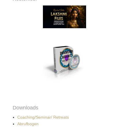
Downloads
Coaching/Seminar/ Retreats
Abrufbogen