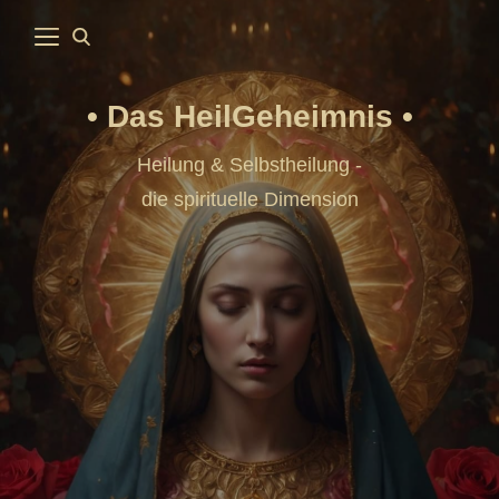
Das HeilGeheimnis
Heilung & Selbstheilung -
die spirituelle Dimension