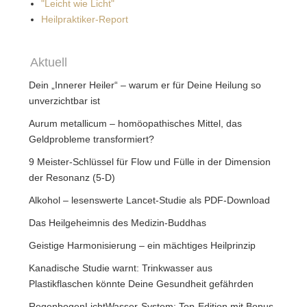
"Leicht wie Licht"
Heilpraktiker-Report
Aktuell
Dein „Innerer Heiler“ – warum er für Deine Heilung so
unverzichtbar ist
Aurum metallicum – homöopathisches Mittel, das
Geldprobleme transformiert?
9 Meister-Schlüssel für Flow und Fülle in der Dimension
der Resonanz (5-D)
Alkohol – lesenswerte Lancet-Studie als PDF-Download
Das Heilgeheimnis des Medizin-Buddhas
Geistige Harmonisierung – ein mächtiges Heilprinzip
Kanadische Studie warnt: Trinkwasser aus
Plastikflaschen könnte Deine Gesundheit gefährden
RegenbogenLichtWasser-System: Top-Edition mit Bonus-