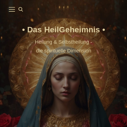
Das HeilGeheimnis
Heilung & Selbstheilung -
die spirituelle Dimension