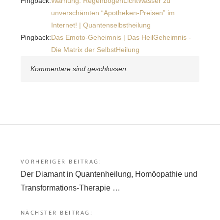
Pingback:
Warnung: RegenbogenLichtWasser zu
unverschämten “Apotheken-Preisen” im
Internet! | Quantenselbstheilung
Pingback:
Das Emoto-Geheimnis | Das HeilGeheimnis -
Die Matrix der SelbstHeilung
Kommentare sind geschlossen.
VORHERIGER BEITRAG:
Beitragsnavigation
Der Diamant in Quantenheilung, Homöopathie und
Transformations-Therapie …
NÄCHSTER BEITRAG: