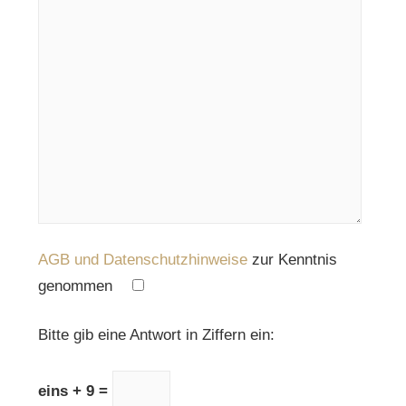
AGB und Datenschutzhinweise
zur Kenntnis
genommen
Please leave this field empty.
Bitte gib eine Antwort in Ziffern ein:
eins + 9 =