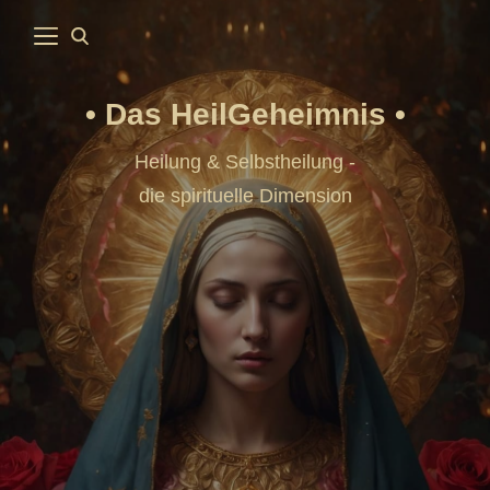
Das HeilGeheimnis
Heilung & Selbstheilung -
die spirituelle Dimension