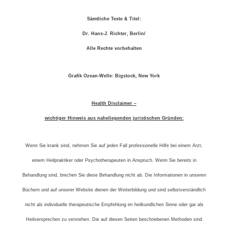
Sämtliche Texte & Titel:
Dr. Hans-J. Richter, Berlin/
Alle Rechte vorbehalten
Grafik Ozean-Welle: Bigstock, New York
Health Disclaimer –
wichtiger Hinweis aus naheliegenden juristischen Gründen:
Wenn Sie krank sind, nehmen Sie auf jeden Fall professionelle Hilfe bei einem Arzt,
einem Heilpraktiker oder Psychotherapeuten in Anspruch. Wenn Sie bereits in
Behandlung sind, brechen Sie diese Behandlung nicht ab. Die Informationen in unseren
Büchern und auf unserer Website dienen der Weiterbildung und sind selbstverständlich
nicht als individuelle therapeutische Empfehlung im heilkundlichen Sinne oder gar als
Heilversprechen zu verstehen. Die auf diesen Seiten beschriebenen Methoden sind