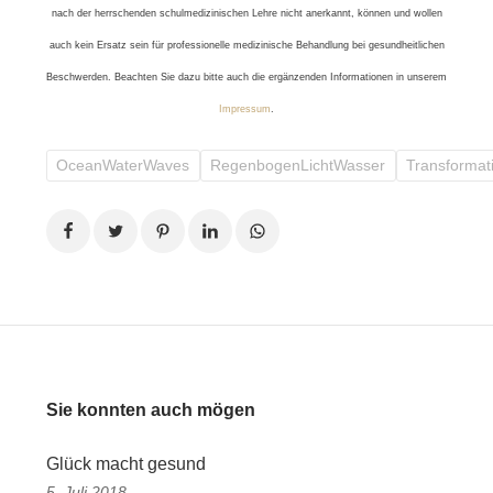
nach der herrschenden schulmedizinischen Lehre nicht anerkannt, können und wollen
auch kein Ersatz sein für professionelle medizinische Behandlung bei gesundheitlichen
Beschwerden. Beachten Sie dazu bitte auch die ergänzenden Informationen in unserem
Impressum
.
OceanWaterWaves
RegenbogenLichtWasser
Transformat
Sie konnten auch mögen
Glück macht gesund
5. Juli 2018