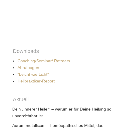
"Leicht wie Licht"
Heilpraktiker-Report
Aktuell
Dein „Innerer Heiler“ – warum er für Deine Heilung so
unverzichtbar ist
Aurum metallicum – homöopathisches Mittel, das
Geldprobleme transformiert?
9 Meister-Schlüssel für Flow und Fülle in der Dimension
der Resonanz (5-D)
Alkohol – lesenswerte Lancet-Studie als PDF-Download
Das Heilgeheimnis des Medizin-Buddhas
Geistige Harmonisierung – ein mächtiges Heilprinzip
Kanadische Studie warnt: Trinkwasser aus
Plastikflaschen könnte Deine Gesundheit gefährden