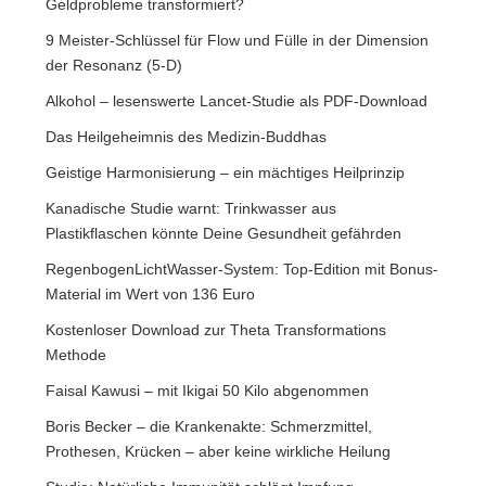
RegenbogenLichtWasser-System: Top-Edition mit Bonus-
Material im Wert von 136 Euro
Kostenloser Download zur Theta Transformations
Methode
Faisal Kawusi – mit Ikigai 50 Kilo abgenommen
Boris Becker – die Krankenakte: Schmerzmittel,
Prothesen, Krücken – aber keine wirkliche Heilung
Studie: Natürliche Immunität schlägt Impfung
Mein Gehirn – um 20+ Jahre verjüngt!
Das neue „Happy Summer“-Paket – jetzt downloaden!
Dupuytren – geniale neue Behandlungsmethode
Die Frequenz des vollkommenen Friedens löst Krieg auf
wie Licht die Dunkelheit
Sex-Symbol Sonya Kraus: Brustkrebs und die „radikalste
Therapie“
Die Heilkraft der Jupiter-Frequenz