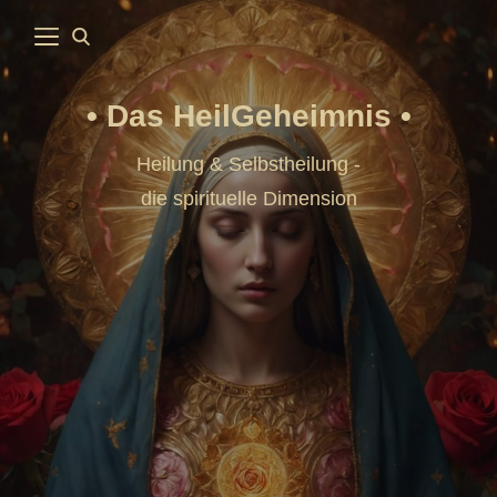
Das HeilGeheimnis
Heilung & Selbstheilung -
die spirituelle Dimension