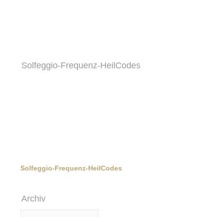
Solfeggio-Frequenz-HeilCodes
Archiv
Archiv
Informationen
Impressum/Datenschutzerklärung
AGB
Kontakt
Kostenlos: