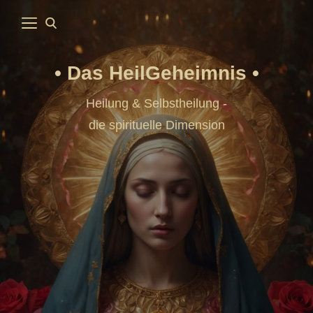
Das HeilGeheimnis
Heilung & Selbstheilung -
die spirituelle Dimension