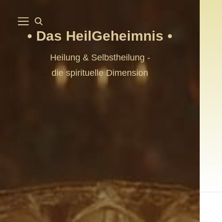
Das HeilGeheimnis
Heilung & Selbstheilung -
die spirituelle Dimension