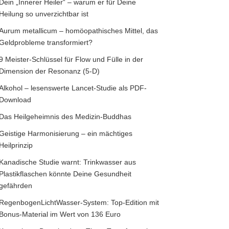
Dein „Innerer Heiler“ – warum er für Deine
Heilung so unverzichtbar ist
Aurum metallicum – homöopathisches Mittel, das
Geldprobleme transformiert?
9 Meister-Schlüssel für Flow und Fülle in der
Dimension der Resonanz (5-D)
Alkohol – lesenswerte Lancet-Studie als PDF-
Download
Das Heilgeheimnis des Medizin-Buddhas
Geistige Harmonisierung – ein mächtiges
Heilprinzip
Kanadische Studie warnt: Trinkwasser aus
Plastikflaschen könnte Deine Gesundheit
gefährden
RegenbogenLichtWasser-System: Top-Edition mit
Bonus-Material im Wert von 136 Euro