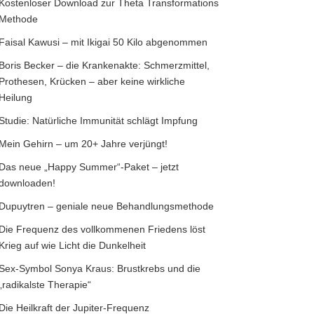
Kostenloser Download zur Theta Transformations
Methode
Faisal Kawusi – mit Ikigai 50 Kilo abgenommen
Boris Becker – die Krankenakte: Schmerzmittel,
Prothesen, Krücken – aber keine wirkliche
Heilung
Studie: Natürliche Immunität schlägt Impfung
Mein Gehirn – um 20+ Jahre verjüngt!
Das neue „Happy Summer“-Paket – jetzt
downloaden!
Dupuytren – geniale neue Behandlungsmethode
Die Frequenz des vollkommenen Friedens löst
Krieg auf wie Licht die Dunkelheit
Sex-Symbol Sonya Kraus: Brustkrebs und die
„radikalste Therapie“
Die Heilkraft der Jupiter-Frequenz