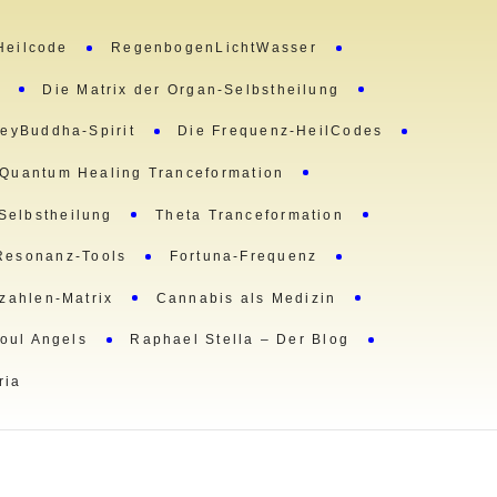
Heilcode
RegenbogenLichtWasser
m
Die Matrix der Organ-Selbstheilung
eyBuddha-Spirit
Die Frequenz-HeilCodes
Quantum Healing Tranceformation
 Selbstheilung
Theta Tranceformation
Resonanz-Tools
Fortuna-Frequenz
lzahlen-Matrix
Cannabis als Medizin
oul Angels
Raphael Stella – Der Blog
ria