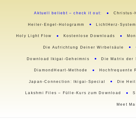
Aktuell beliebt – check it out:
Christus-
Heiler-Engel-Hologramm
LichtHerz-Syste
Holy Light Flow
Kostenlose Downloads
Mon
Die Aufrichtung Deiner Wirbelsäule
Download Ikigai-Geheimnis
Die Matrix der
DiamondHeart-Methode
Hochfrequente 
Japan-Connection: Ikigai-Special
Die Hei
Lakshmi Files – Fülle-Kurs zum Download
S
Meet Ma