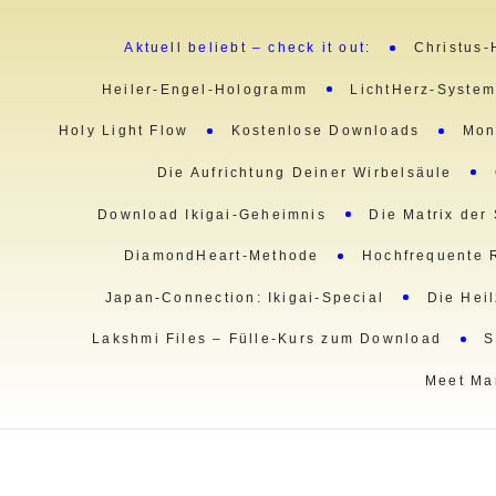
Aktuell beliebt – check it out:
Christus-
Heiler-Engel-Hologramm
LichtHerz-Syste
Holy Light Flow
Kostenlose Downloads
Mon
Die Aufrichtung Deiner Wirbelsäule
Download Ikigai-Geheimnis
Die Matrix der
DiamondHeart-Methode
Hochfrequente 
Japan-Connection: Ikigai-Special
Die Hei
Lakshmi Files – Fülle-Kurs zum Download
S
Meet Ma