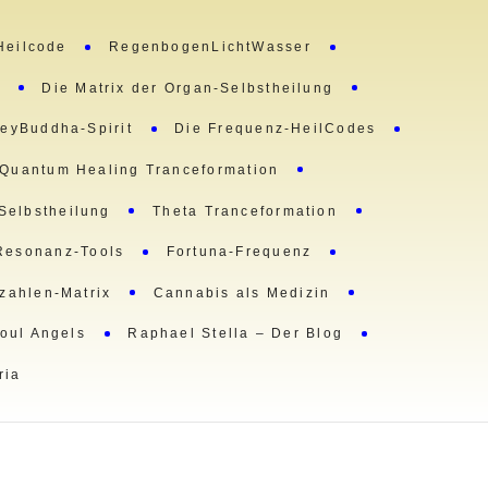
Heilcode
RegenbogenLichtWasser
m
Die Matrix der Organ-Selbstheilung
eyBuddha-Spirit
Die Frequenz-HeilCodes
Quantum Healing Tranceformation
 Selbstheilung
Theta Tranceformation
Resonanz-Tools
Fortuna-Frequenz
lzahlen-Matrix
Cannabis als Medizin
oul Angels
Raphael Stella – Der Blog
ria