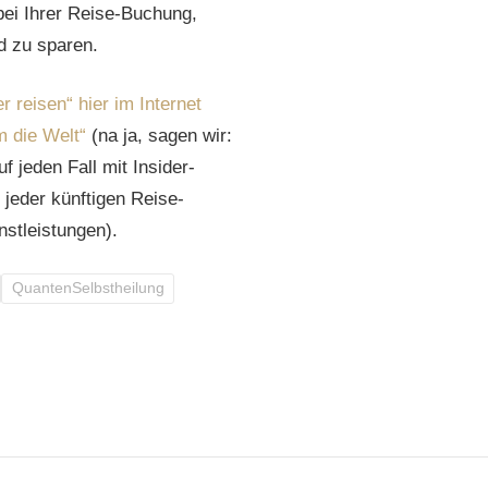
 bei Ihrer Reise-Buchung,
d zu sparen.
reisen“ hier im Internet
 die Welt“
(na ja, sagen wir:
 jeden Fall mit Insider-
i jeder künftigen Reise-
nstleistungen).
QuantenSelbstheilung