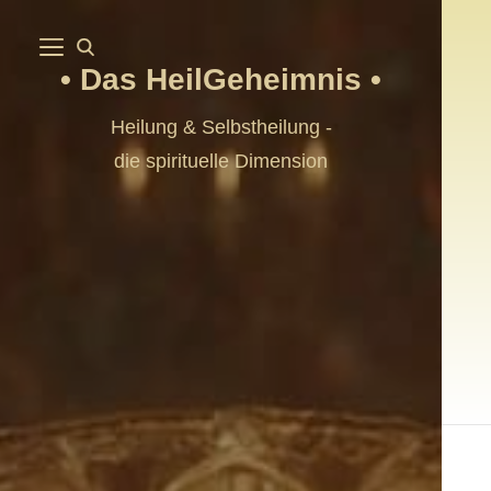
Das HeilGeheimnis
Heilung & Selbstheilung -
die spirituelle Dimension