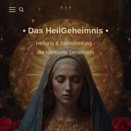
Das HeilGeheimnis
Heilung & Selbstheilung -
die spirituelle Dimension