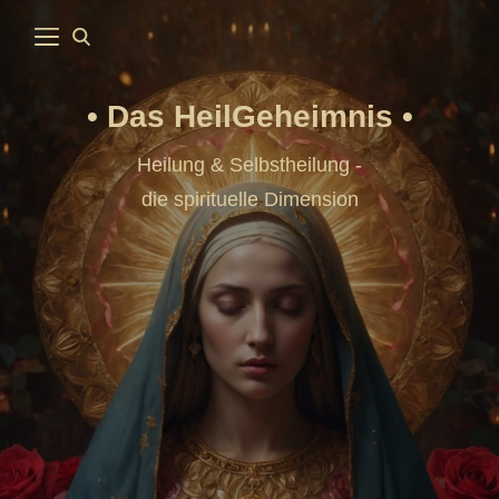
Das HeilGeheimnis
Heilung & Selbstheilung -
die spirituelle Dimension