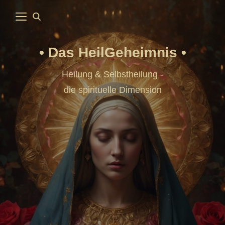
Das HeilGeheimnis
Heilung & Selbstheilung -
die spirituelle Dimension