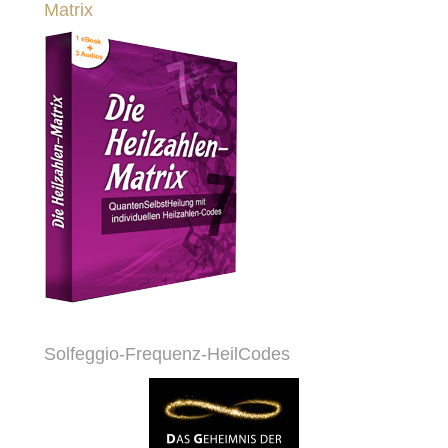
Matrix
Solfeggio-Frequenz-HeilCodes