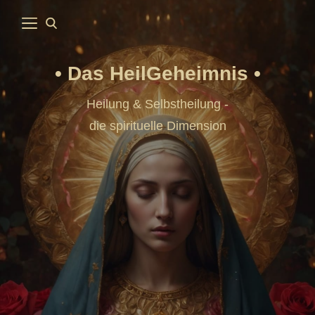
Das HeilGeheimnis
Heilung & Selbstheilung -
die spirituelle Dimension