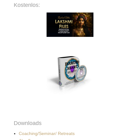
Kostenlos:
Downloads
Coaching/Seminar/ Retreats