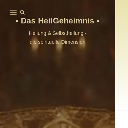
Das HeilGeheimnis
Heilung & Selbstheilung -
die spirituelle Dimension