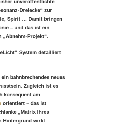
isher unveröffentlichte
sonanz-Dreiecke“ zur
le, Spirit … Damit bringen
nie – und das ist ein
em „Abnehm-Projekt“.
Licht“-System detailliert
t ein bahnbrechendes neues
stsein. Zugleich ist es
ch konsequent am
n
orientiert – das ist
chlanke „Matrix Ihres
 Hintergrund wirkt.