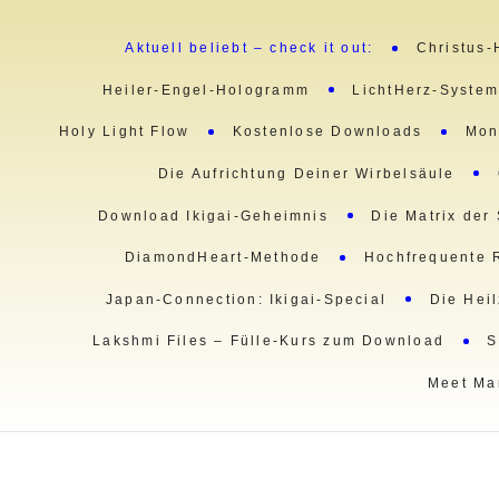
Aktuell beliebt – check it out:
Christus-
Heiler-Engel-Hologramm
LichtHerz-Syste
Holy Light Flow
Kostenlose Downloads
Mon
Die Aufrichtung Deiner Wirbelsäule
Download Ikigai-Geheimnis
Die Matrix der
DiamondHeart-Methode
Hochfrequente 
Japan-Connection: Ikigai-Special
Die Hei
Lakshmi Files – Fülle-Kurs zum Download
S
Meet Ma