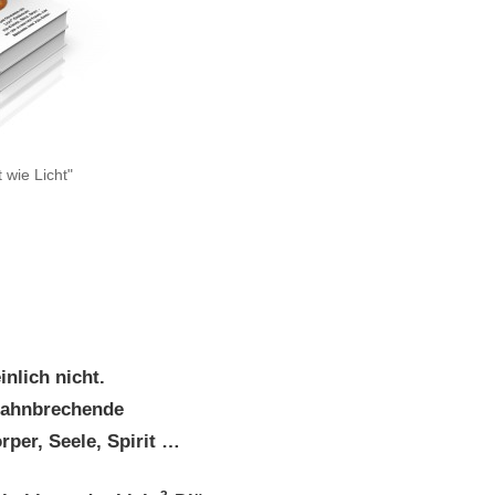
 wie Licht"
nlich nicht.
bahnbrechende
per, Seele, Spirit …