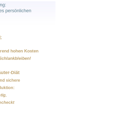
ng:
es persönlichen
:
orrend hohen Kosten
chlankbleiben!
uter-Diät
und sichere
uktion:
tig,
echeckt