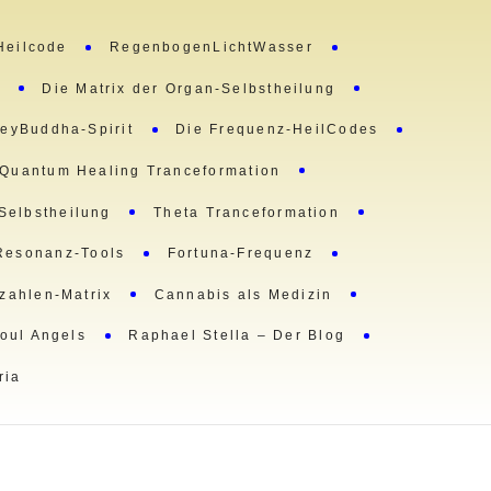
Heilcode
RegenbogenLichtWasser
m
Die Matrix der Organ-Selbstheilung
eyBuddha-Spirit
Die Frequenz-HeilCodes
Quantum Healing Tranceformation
 Selbstheilung
Theta Tranceformation
Resonanz-Tools
Fortuna-Frequenz
lzahlen-Matrix
Cannabis als Medizin
oul Angels
Raphael Stella – Der Blog
ria