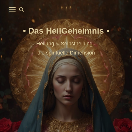
Das HeilGeheimnis
Heilung & Selbstheilung -
die spirituelle Dimension