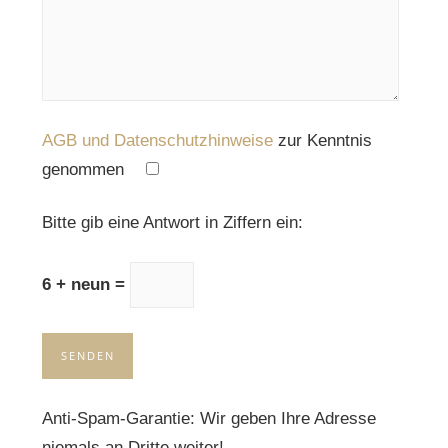
AGB und Datenschutzhinweise
zur Kenntnis
genommen
Please leave this field empty.
Bitte gib eine Antwort in Ziffern ein:
6 + neun =
Anti-Spam-Garantie: Wir geben Ihre Adresse
niemals an Dritte weiter!