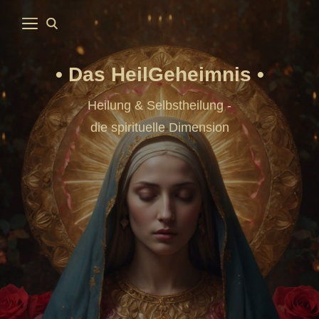
Das HeilGeheimnis
Heilung & Selbstheilung -
die spirituelle Dimension