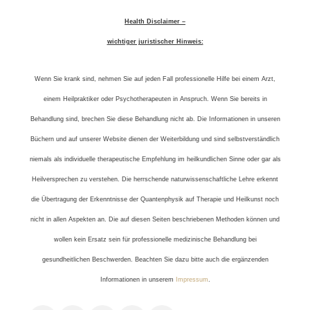
Health Disclaimer –
wichtiger juristischer Hinweis:
Wenn Sie krank sind, nehmen Sie auf jeden Fall professionelle Hilfe bei einem Arzt,
einem Heilpraktiker oder Psychotherapeuten in Anspruch. Wenn Sie bereits in
Behandlung sind, brechen Sie diese Behandlung nicht ab. Die Informationen in unseren
Büchern und auf unserer Website dienen der Weiterbildung und sind selbstverständlich
niemals als individuelle therapeutische Empfehlung im heilkundlichen Sinne oder gar als
Heilversprechen zu verstehen. Die herrschende naturwissenschaftliche Lehre erkennt
die Übertragung der Erkenntnisse der Quantenphysik auf Therapie und Heilkunst noch
nicht in allen Aspekten an. Die auf diesen Seiten beschriebenen Methoden können und
wollen kein Ersatz sein für professionelle medizinische Behandlung bei
gesundheitlichen Beschwerden. Beachten Sie dazu bitte auch die ergänzenden
Informationen in unserem
Impressum
.