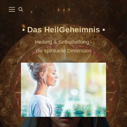
Das HeilGeheimnis
Heilung & Selbstheilung -
die spirituelle Dimension