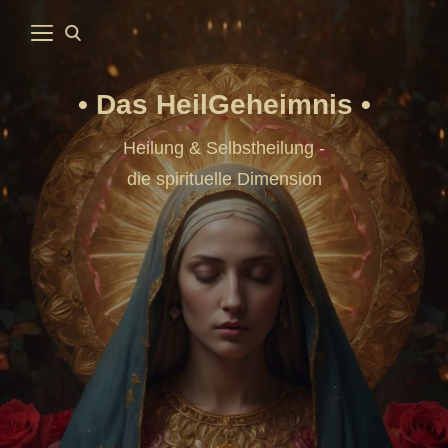
Das HeilGeheimnis
Heilung & Selbstheilung -
die spirituelle Dimension