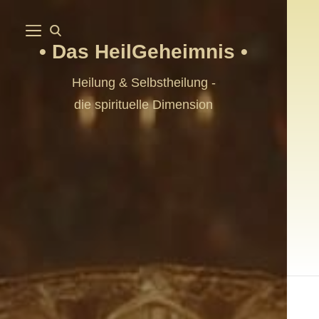
Das HeilGeheimnis
Heilung & Selbstheilung -
die spirituelle Dimension