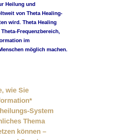
ur Heilung und
ltweit von Theta Healing-
en wird. Theta Healing
m Theta-Frequenzbereich,
formation im
 Menschen möglich machen.
e, wie Sie
formation*
stheilungs-System
önliches Thema
etzen können –