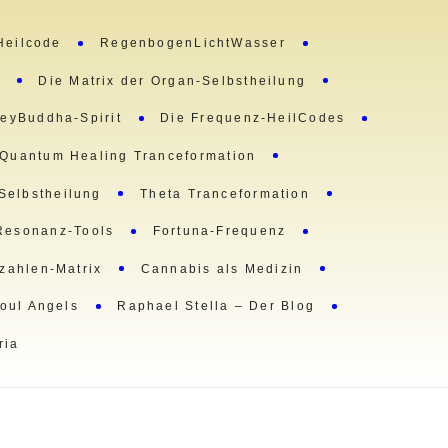
Heilcode
RegenbogenLichtWasser
m
Die Matrix der Organ-Selbstheilung
eyBuddha-Spirit
Die Frequenz-HeilCodes
Quantum Healing Tranceformation
 Selbstheilung
Theta Tranceformation
Resonanz-Tools
Fortuna-Frequenz
lzahlen-Matrix
Cannabis als Medizin
oul Angels
Raphael Stella – Der Blog
ria