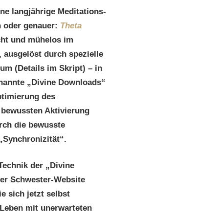
e langjährige Meditations-
n oder genauer:
Theta
icht und mühelos im
 ausgelöst durch spezielle
m (Details im Skript) – in
nannte „Divine Downloads“
ptimierung des
 bewussten Aktivierung
rch die bewusste
„Synchronizität“.
 Technik der „Divine
rer Schwester-Website
e sich jetzt selbst
 Leben mit unerwarteten