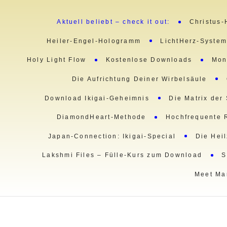
Aktuell beliebt – check it out:
Christus-
Heiler-Engel-Hologramm
LichtHerz-Syste
Holy Light Flow
Kostenlose Downloads
Mon
Die Aufrichtung Deiner Wirbelsäule
Download Ikigai-Geheimnis
Die Matrix der
DiamondHeart-Methode
Hochfrequente 
Japan-Connection: Ikigai-Special
Die Hei
Lakshmi Files – Fülle-Kurs zum Download
S
Meet Ma