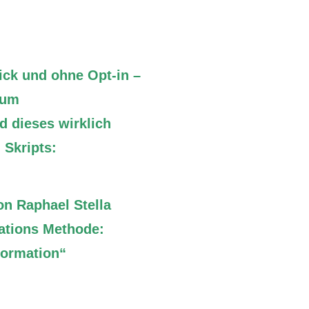
lick und ohne Opt-in –
zum
 dieses wirklich
 Skripts:
on Raphael Stella
ations Methode:
formation“