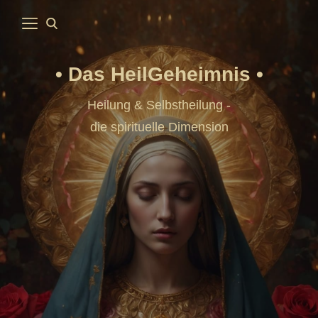
Das HeilGeheimnis
Heilung & Selbstheilung -
die spirituelle Dimension