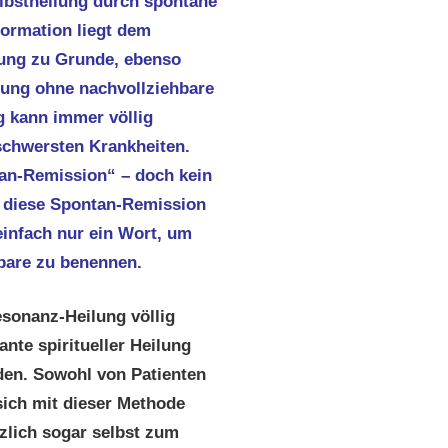
lbstheilung durch spontane
ormation liegt dem
ung zu Grunde, ebenso
ung ohne nachvollziehbare
g kann immer völlig
 schwersten Krankheiten.
an-Remission“ – doch kein
 diese Spontan-Remission
einfach nur ein Wort, um
bare zu benennen.
onanz-Heilung völlig
nte spiritueller Heilung
den. Sowohl von Patienten
 sich mit dieser Methode
tzlich sogar selbst zum