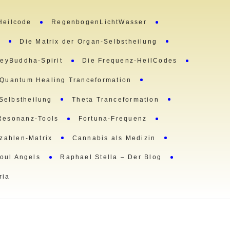
Heilcode
RegenbogenLichtWasser
m
Die Matrix der Organ-Selbstheilung
eyBuddha-Spirit
Die Frequenz-HeilCodes
Quantum Healing Tranceformation
 Selbstheilung
Theta Tranceformation
Resonanz-Tools
Fortuna-Frequenz
lzahlen-Matrix
Cannabis als Medizin
oul Angels
Raphael Stella – Der Blog
ria