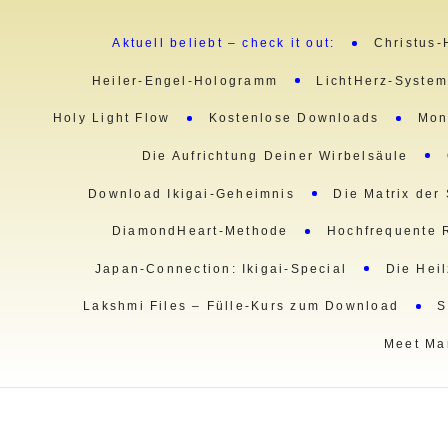
Aktuell beliebt – check it out:
Christus-
Heiler-Engel-Hologramm
LichtHerz-Syste
Holy Light Flow
Kostenlose Downloads
Mon
Die Aufrichtung Deiner Wirbelsäule
Download Ikigai-Geheimnis
Die Matrix der
DiamondHeart-Methode
Hochfrequente 
Japan-Connection: Ikigai-Special
Die Hei
Lakshmi Files – Fülle-Kurs zum Download
S
Meet Ma