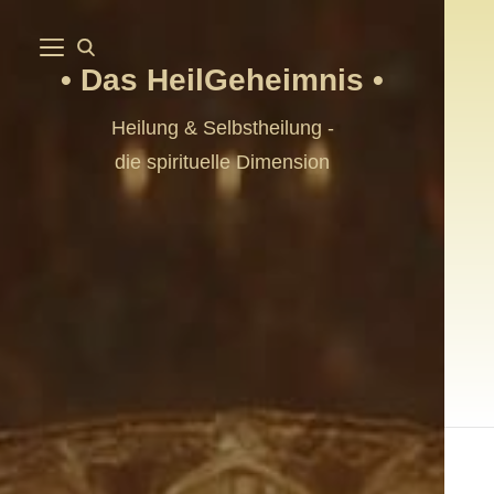
Das HeilGeheimnis
Heilung & Selbstheilung -
die spirituelle Dimension