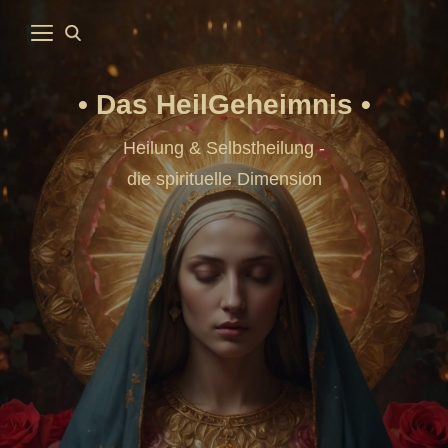
Das HeilGeheimnis
Heilung & Selbstheilung -
die spirituelle Dimension