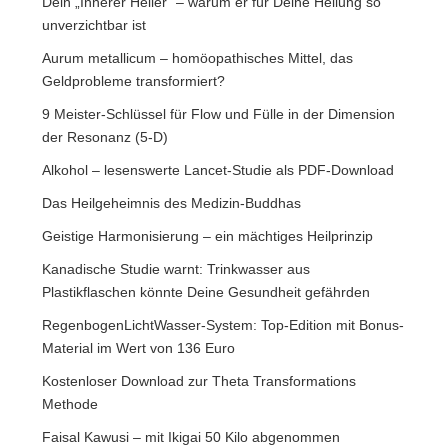
Dein „Innerer Heiler“ – warum er für Deine Heilung so
unverzichtbar ist
Aurum metallicum – homöopathisches Mittel, das
Geldprobleme transformiert?
9 Meister-Schlüssel für Flow und Fülle in der Dimension
der Resonanz (5-D)
Alkohol – lesenswerte Lancet-Studie als PDF-Download
Das Heilgeheimnis des Medizin-Buddhas
Geistige Harmonisierung – ein mächtiges Heilprinzip
Kanadische Studie warnt: Trinkwasser aus
Plastikflaschen könnte Deine Gesundheit gefährden
RegenbogenLichtWasser-System: Top-Edition mit Bonus-
Material im Wert von 136 Euro
Kostenloser Download zur Theta Transformations
Methode
Faisal Kawusi – mit Ikigai 50 Kilo abgenommen