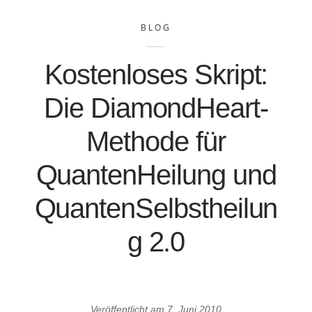
BLOG
Kostenloses Skript:
Die DiamondHeart-
Methode für
QuantenHeilung und
QuantenSelbstheilun
g 2.0
Veröffentlicht am
7. Juni 2010