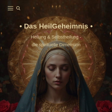
Das HeilGeheimnis
Heilung & Selbstheilung -
die spirituelle Dimension