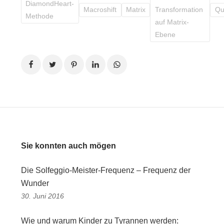
DiamondHeart-
Macroshift
Matrix
Transformation
Qu
Methode
auf Matrix-
Ebene
Sie konnten auch mögen
Die Solfeggio-Meister-Frequenz – Frequenz der
Wunder
30. Juni 2016
Wie und warum Kinder zu Tyrannen werden: