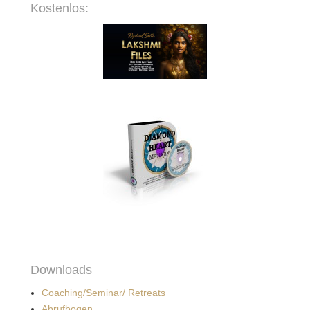
Kostenlos:
Downloads
Coaching/Seminar/ Retreats
Abrufbogen