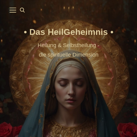
Das HeilGeheimnis
Heilung & Selbstheilung -
die spirituelle Dimension