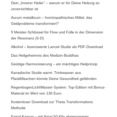
Dein „Innerer Heiler“ – warum er für Deine Heilung so
unverzichtbar ist
Aurum metallicum – homöopathisches Mittel, das
Geldprobleme transformiert?
9 Meister-Schlüssel für Flow und Fülle in der Dimension
der Resonanz (5-D)
Alkohol – lesenswerte Lancet-Studie als PDF-Download
Das Heilgeheimnis des Medizin-Buddhas
Geistige Harmonisierung – ein mächtiges Heilprinzip
Kanadische Studie warnt: Trinkwasser aus
Plastikflaschen könnte Deine Gesundheit gefährden
RegenbogenLichtWasser-System: Top-Edition mit Bonus-
Material im Wert von 136 Euro
Kostenloser Download zur Theta Transformations
Methode
Faisal Kawusi – mit Ikigai 50 Kilo abgenommen