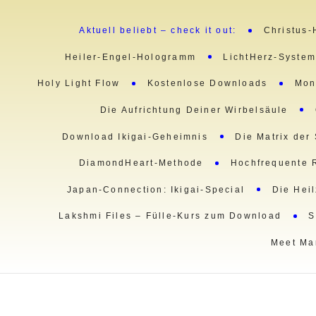
Aktuell beliebt – check it out:
Christus-
Heiler-Engel-Hologramm
LichtHerz-Syste
Holy Light Flow
Kostenlose Downloads
Mon
Die Aufrichtung Deiner Wirbelsäule
Download Ikigai-Geheimnis
Die Matrix der
DiamondHeart-Methode
Hochfrequente 
Japan-Connection: Ikigai-Special
Die Hei
Lakshmi Files – Fülle-Kurs zum Download
S
Meet Ma