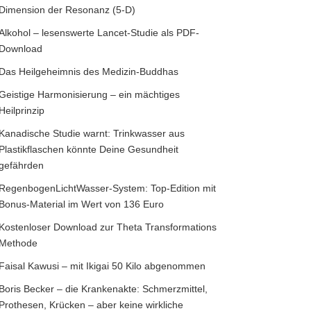
Dimension der Resonanz (5-D)
Alkohol – lesenswerte Lancet-Studie als PDF-
Download
Das Heilgeheimnis des Medizin-Buddhas
Geistige Harmonisierung – ein mächtiges
Heilprinzip
Kanadische Studie warnt: Trinkwasser aus
Plastikflaschen könnte Deine Gesundheit
gefährden
RegenbogenLichtWasser-System: Top-Edition mit
Bonus-Material im Wert von 136 Euro
Kostenloser Download zur Theta Transformations
Methode
Faisal Kawusi – mit Ikigai 50 Kilo abgenommen
Boris Becker – die Krankenakte: Schmerzmittel,
Prothesen, Krücken – aber keine wirkliche