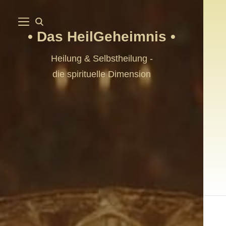
Das HeilGeheimnis
Heilung & Selbstheilung -
die spirituelle Dimension