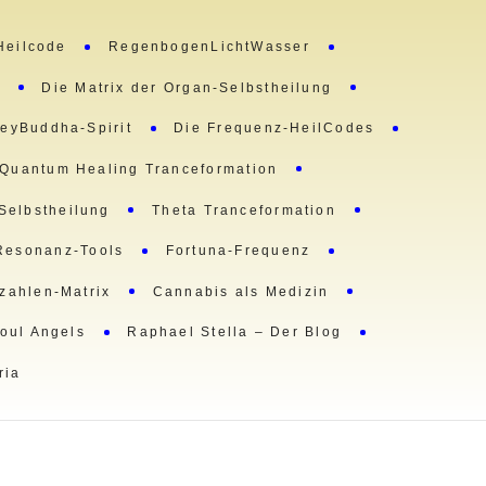
Heilcode
RegenbogenLichtWasser
m
Die Matrix der Organ-Selbstheilung
eyBuddha-Spirit
Die Frequenz-HeilCodes
Quantum Healing Tranceformation
 Selbstheilung
Theta Tranceformation
Resonanz-Tools
Fortuna-Frequenz
lzahlen-Matrix
Cannabis als Medizin
oul Angels
Raphael Stella – Der Blog
ria