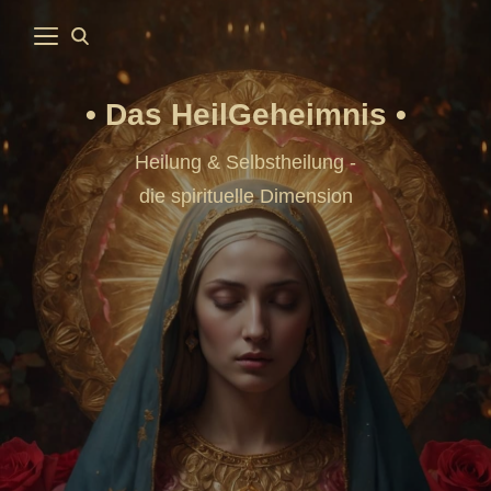
Das HeilGeheimnis
Heilung & Selbstheilung -
die spirituelle Dimension