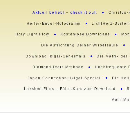
Aktuell beliebt – check it out:
Christus-
Heiler-Engel-Hologramm
LichtHerz-Syste
Holy Light Flow
Kostenlose Downloads
Mon
Die Aufrichtung Deiner Wirbelsäule
Download Ikigai-Geheimnis
Die Matrix der
DiamondHeart-Methode
Hochfrequente 
Japan-Connection: Ikigai-Special
Die Hei
Lakshmi Files – Fülle-Kurs zum Download
S
Meet Ma