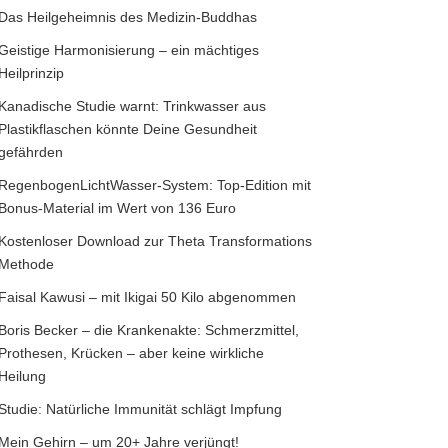
Das Heilgeheimnis des Medizin-Buddhas
Geistige Harmonisierung – ein mächtiges
Heilprinzip
Kanadische Studie warnt: Trinkwasser aus
Plastikflaschen könnte Deine Gesundheit
gefährden
RegenbogenLichtWasser-System: Top-Edition mit
Bonus-Material im Wert von 136 Euro
Kostenloser Download zur Theta Transformations
Methode
Faisal Kawusi – mit Ikigai 50 Kilo abgenommen
Boris Becker – die Krankenakte: Schmerzmittel,
Prothesen, Krücken – aber keine wirkliche
Heilung
Studie: Natürliche Immunität schlägt Impfung
Mein Gehirn – um 20+ Jahre verjüngt!