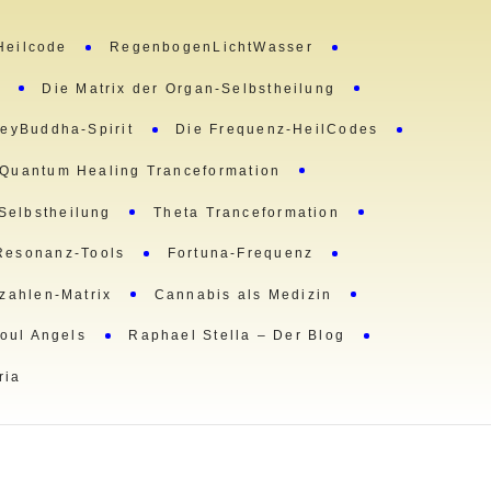
Heilcode
RegenbogenLichtWasser
m
Die Matrix der Organ-Selbstheilung
eyBuddha-Spirit
Die Frequenz-HeilCodes
Quantum Healing Tranceformation
 Selbstheilung
Theta Tranceformation
Resonanz-Tools
Fortuna-Frequenz
lzahlen-Matrix
Cannabis als Medizin
oul Angels
Raphael Stella – Der Blog
ria