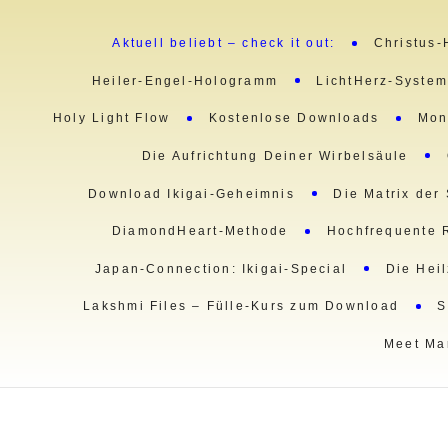
Aktuell beliebt – check it out:
Christus-
Heiler-Engel-Hologramm
LichtHerz-Syste
Holy Light Flow
Kostenlose Downloads
Mon
Die Aufrichtung Deiner Wirbelsäule
Download Ikigai-Geheimnis
Die Matrix der
DiamondHeart-Methode
Hochfrequente 
Japan-Connection: Ikigai-Special
Die Hei
Lakshmi Files – Fülle-Kurs zum Download
S
Meet Ma