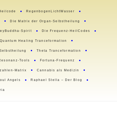
Heilcode
RegenbogenLichtWasser
m
Die Matrix der Organ-Selbstheilung
eyBuddha-Spirit
Die Frequenz-HeilCodes
Quantum Healing Tranceformation
 Selbstheilung
Theta Tranceformation
Resonanz-Tools
Fortuna-Frequenz
lzahlen-Matrix
Cannabis als Medizin
oul Angels
Raphael Stella – Der Blog
ria