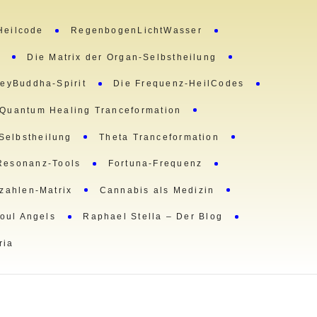
Heilcode
RegenbogenLichtWasser
m
Die Matrix der Organ-Selbstheilung
eyBuddha-Spirit
Die Frequenz-HeilCodes
Quantum Healing Tranceformation
 Selbstheilung
Theta Tranceformation
Resonanz-Tools
Fortuna-Frequenz
lzahlen-Matrix
Cannabis als Medizin
oul Angels
Raphael Stella – Der Blog
ria