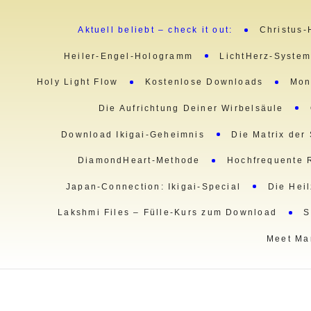
Aktuell beliebt – check it out:
Christus-
Heiler-Engel-Hologramm
LichtHerz-Syste
Holy Light Flow
Kostenlose Downloads
Mon
Die Aufrichtung Deiner Wirbelsäule
Download Ikigai-Geheimnis
Die Matrix der
DiamondHeart-Methode
Hochfrequente 
Japan-Connection: Ikigai-Special
Die Hei
Lakshmi Files – Fülle-Kurs zum Download
S
Meet Ma