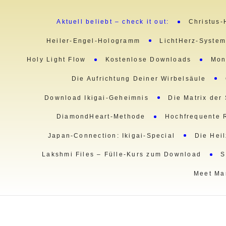
Aktuell beliebt – check it out:
Christus-
Heiler-Engel-Hologramm
LichtHerz-Syste
Holy Light Flow
Kostenlose Downloads
Mon
Die Aufrichtung Deiner Wirbelsäule
Download Ikigai-Geheimnis
Die Matrix der
DiamondHeart-Methode
Hochfrequente 
Japan-Connection: Ikigai-Special
Die Hei
Lakshmi Files – Fülle-Kurs zum Download
S
Meet Ma