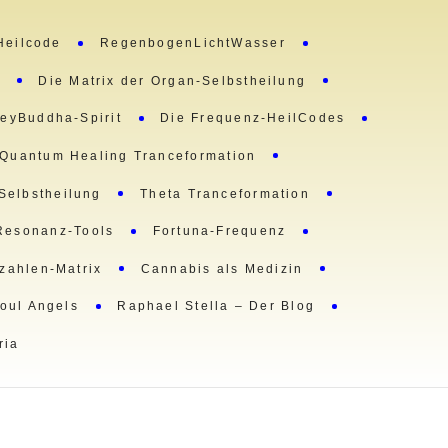
Heilcode
RegenbogenLichtWasser
m
Die Matrix der Organ-Selbstheilung
eyBuddha-Spirit
Die Frequenz-HeilCodes
Quantum Healing Tranceformation
 Selbstheilung
Theta Tranceformation
Resonanz-Tools
Fortuna-Frequenz
lzahlen-Matrix
Cannabis als Medizin
oul Angels
Raphael Stella – Der Blog
ria