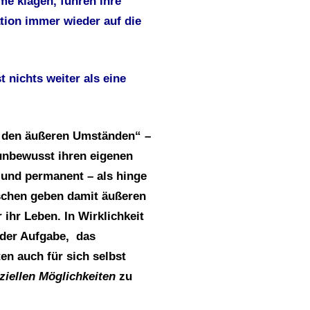
eme
klagen, führen ihre
ation
immer wieder auf die
 nichts weiter als eine
n den äußeren
Umständen“ –
 unbewusst ihren
eigenen
 und permanent – als hinge
schen geben damit äußeren
ihr Leben. In Wirklichkeit
 der Aufgabe, das
ten auch für sich selbst
nziellen Möglichkeiten
zu