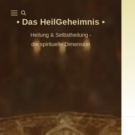
Das HeilGeheimnis
Heilung & Selbstheilung -
die spirituelle Dimension