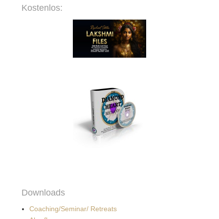
Kostenlos:
Downloads
Coaching/Seminar/ Retreats