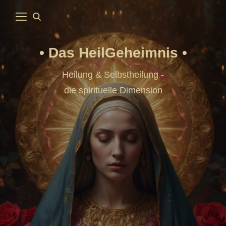
Das HeilGeheimnis
Heilung & Selbstheilung -
die spirituelle Dimension