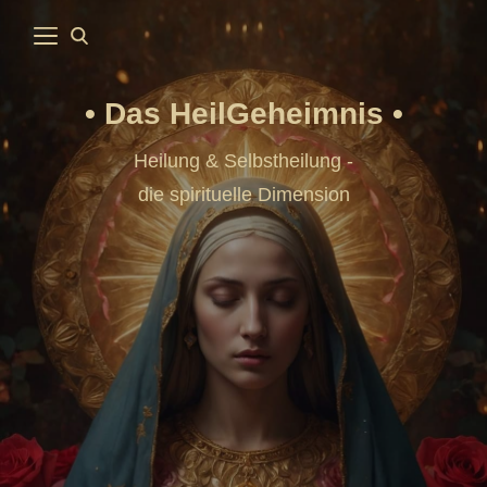
Das HeilGeheimnis
Heilung & Selbstheilung -
die spirituelle Dimension