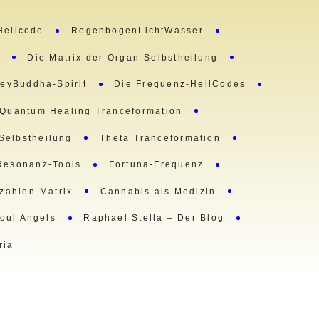
Heilcode
RegenbogenLichtWasser
m
Die Matrix der Organ-Selbstheilung
eyBuddha-Spirit
Die Frequenz-HeilCodes
Quantum Healing Tranceformation
 Selbstheilung
Theta Tranceformation
Resonanz-Tools
Fortuna-Frequenz
lzahlen-Matrix
Cannabis als Medizin
oul Angels
Raphael Stella – Der Blog
ria