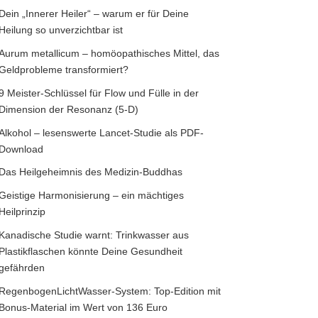
Dein „Innerer Heiler“ – warum er für Deine
Heilung so unverzichtbar ist
Aurum metallicum – homöopathisches Mittel, das
Geldprobleme transformiert?
9 Meister-Schlüssel für Flow und Fülle in der
Dimension der Resonanz (5-D)
Alkohol – lesenswerte Lancet-Studie als PDF-
Download
Das Heilgeheimnis des Medizin-Buddhas
Geistige Harmonisierung – ein mächtiges
Heilprinzip
Kanadische Studie warnt: Trinkwasser aus
Plastikflaschen könnte Deine Gesundheit
gefährden
RegenbogenLichtWasser-System: Top-Edition mit
Bonus-Material im Wert von 136 Euro