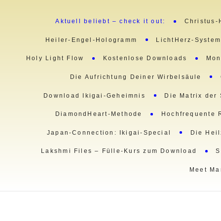
Aktuell beliebt – check it out:
Christus-
Heiler-Engel-Hologramm
LichtHerz-Syste
Holy Light Flow
Kostenlose Downloads
Mon
Die Aufrichtung Deiner Wirbelsäule
Download Ikigai-Geheimnis
Die Matrix der
DiamondHeart-Methode
Hochfrequente 
Japan-Connection: Ikigai-Special
Die Hei
Lakshmi Files – Fülle-Kurs zum Download
S
Meet Ma