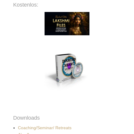
Kostenlos:
Downloads
Coaching/Seminar/ Retreats