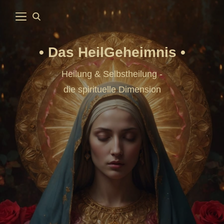
Das HeilGeheimnis
Heilung & Selbstheilung -
die spirituelle Dimension