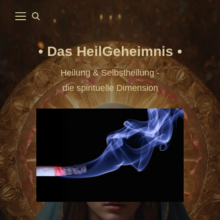
Das HeilGeheimnis
Heilung & Selbstheilung -
die spirituelle Dimension