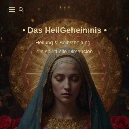
Das HeilGeheimnis
Heilung & Selbstheilung -
die spirituelle Dimension