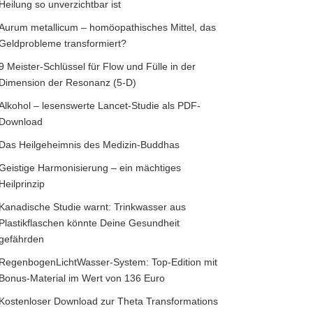
Heilung so unverzichtbar ist
Aurum metallicum – homöopathisches Mittel, das
Geldprobleme transformiert?
9 Meister-Schlüssel für Flow und Fülle in der
Dimension der Resonanz (5-D)
Alkohol – lesenswerte Lancet-Studie als PDF-
Download
Das Heilgeheimnis des Medizin-Buddhas
Geistige Harmonisierung – ein mächtiges
Heilprinzip
Kanadische Studie warnt: Trinkwasser aus
Plastikflaschen könnte Deine Gesundheit
gefährden
RegenbogenLichtWasser-System: Top-Edition mit
Bonus-Material im Wert von 136 Euro
Kostenloser Download zur Theta Transformations