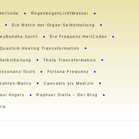
Heilcode
RegenbogenLichtWasser
m
Die Matrix der Organ-Selbstheilung
eyBuddha-Spirit
Die Frequenz-HeilCodes
Quantum Healing Tranceformation
 Selbstheilung
Theta Tranceformation
Resonanz-Tools
Fortuna-Frequenz
lzahlen-Matrix
Cannabis als Medizin
oul Angels
Raphael Stella – Der Blog
ria