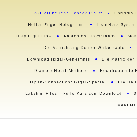
Aktuell beliebt – check it out:
Christus-
Heiler-Engel-Hologramm
LichtHerz-Syste
Holy Light Flow
Kostenlose Downloads
Mon
Die Aufrichtung Deiner Wirbelsäule
Download Ikigai-Geheimnis
Die Matrix der
DiamondHeart-Methode
Hochfrequente 
Japan-Connection: Ikigai-Special
Die Hei
Lakshmi Files – Fülle-Kurs zum Download
S
Meet Ma