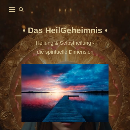
Das HeilGeheimnis
Heilung & Selbstheilung -
die spirituelle Dimension