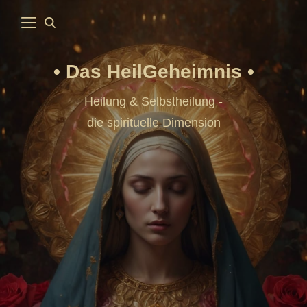
Das HeilGeheimnis
Heilung & Selbstheilung -
die spirituelle Dimension