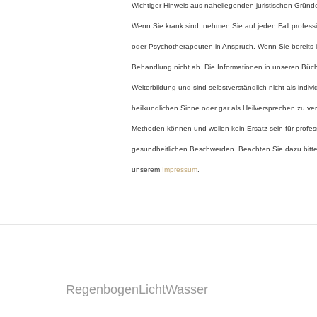
Wichtiger Hinweis aus naheliegenden juristischen Gründ
Wenn Sie krank sind, nehmen Sie auf jeden Fall profession
oder Psychotherapeuten in Anspruch. Wenn Sie bereits 
Behandlung nicht ab. Die Informationen in unseren Büc
Weiterbildung und sind selbstverständlich nicht als indi
heilkundlichen Sinne oder gar als Heilversprechen zu ve
Methoden können und wollen kein Ersatz sein für profes
gesundheitlichen Beschwerden. Beachten Sie dazu bitte
unserem
Impressum
.
RegenbogenLichtWasser