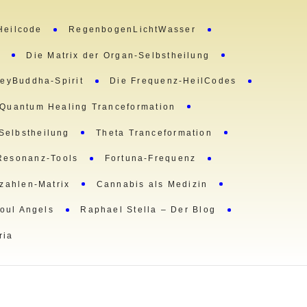
Heilcode
RegenbogenLichtWasser
m
Die Matrix der Organ-Selbstheilung
eyBuddha-Spirit
Die Frequenz-HeilCodes
Quantum Healing Tranceformation
 Selbstheilung
Theta Tranceformation
Resonanz-Tools
Fortuna-Frequenz
lzahlen-Matrix
Cannabis als Medizin
oul Angels
Raphael Stella – Der Blog
ria