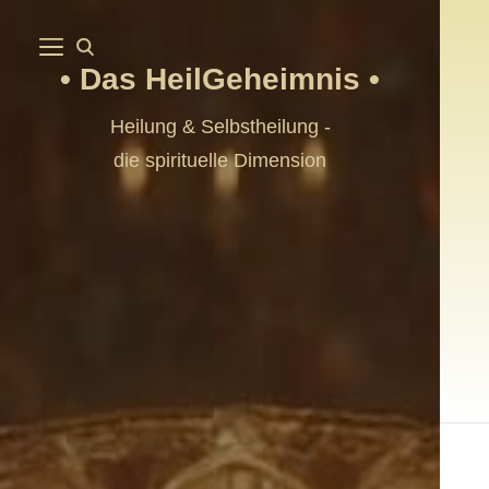
Das HeilGeheimnis
Heilung & Selbstheilung -
die spirituelle Dimension