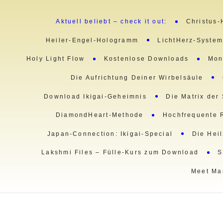
Aktuell beliebt – check it out:
Christus-
Heiler-Engel-Hologramm
LichtHerz-Syste
Holy Light Flow
Kostenlose Downloads
Mon
Die Aufrichtung Deiner Wirbelsäule
Download Ikigai-Geheimnis
Die Matrix der
DiamondHeart-Methode
Hochfrequente 
Japan-Connection: Ikigai-Special
Die Hei
Lakshmi Files – Fülle-Kurs zum Download
S
Meet Ma