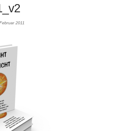
1_v2
 Februar 2011