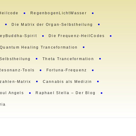
Heilcode
RegenbogenLichtWasser
m
Die Matrix der Organ-Selbstheilung
eyBuddha-Spirit
Die Frequenz-HeilCodes
Quantum Healing Tranceformation
 Selbstheilung
Theta Tranceformation
Resonanz-Tools
Fortuna-Frequenz
lzahlen-Matrix
Cannabis als Medizin
oul Angels
Raphael Stella – Der Blog
ria