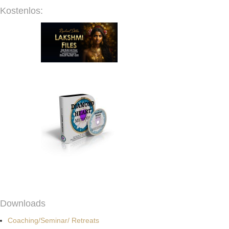
Kostenlos:
Downloads
Coaching/Seminar/ Retreats