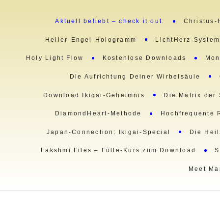
Aktuell beliebt – check it out:
Christus-
Heiler-Engel-Hologramm
LichtHerz-Syste
Holy Light Flow
Kostenlose Downloads
Mon
Die Aufrichtung Deiner Wirbelsäule
Download Ikigai-Geheimnis
Die Matrix der
DiamondHeart-Methode
Hochfrequente 
Japan-Connection: Ikigai-Special
Die Hei
Lakshmi Files – Fülle-Kurs zum Download
S
Meet Ma