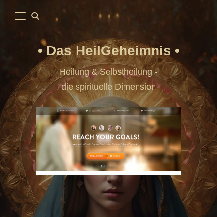
Das HeilGeheimnis
Heilung & Selbstheilung -
die spirituelle Dimension