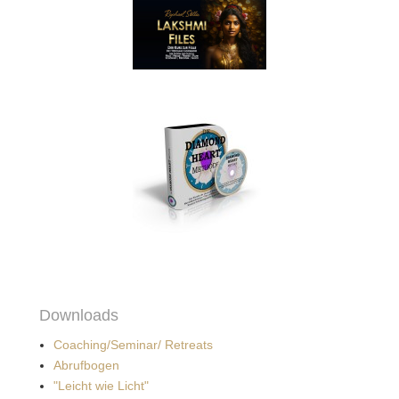
Downloads
Coaching/Seminar/ Retreats
Abrufbogen
"Leicht wie Licht"