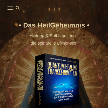
Das HeilGeheimnis
Heilung & Selbstheilung -
die spirituelle Dimension