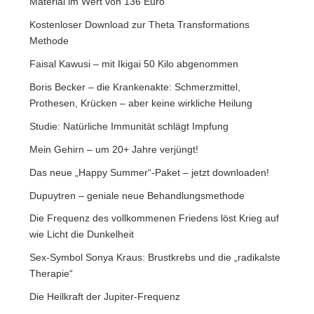
Material im Wert von 136 Euro
Kostenloser Download zur Theta Transformations
Methode
Faisal Kawusi – mit Ikigai 50 Kilo abgenommen
Boris Becker – die Krankenakte: Schmerzmittel,
Prothesen, Krücken – aber keine wirkliche Heilung
Studie: Natürliche Immunität schlägt Impfung
Mein Gehirn – um 20+ Jahre verjüngt!
Das neue „Happy Summer“-Paket – jetzt downloaden!
Dupuytren – geniale neue Behandlungsmethode
Die Frequenz des vollkommenen Friedens löst Krieg auf
wie Licht die Dunkelheit
Sex-Symbol Sonya Kraus: Brustkrebs und die „radikalste
Therapie“
Die Heilkraft der Jupiter-Frequenz