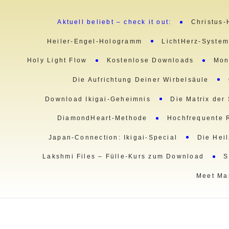
Aktuell beliebt – check it out:
Christus-
Heiler-Engel-Hologramm
LichtHerz-Syste
Holy Light Flow
Kostenlose Downloads
Mon
Die Aufrichtung Deiner Wirbelsäule
Download Ikigai-Geheimnis
Die Matrix der
DiamondHeart-Methode
Hochfrequente 
Japan-Connection: Ikigai-Special
Die Hei
Lakshmi Files – Fülle-Kurs zum Download
S
Meet Ma