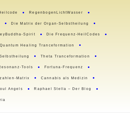
Heilcode
RegenbogenLichtWasser
m
Die Matrix der Organ-Selbstheilung
eyBuddha-Spirit
Die Frequenz-HeilCodes
Quantum Healing Tranceformation
 Selbstheilung
Theta Tranceformation
Resonanz-Tools
Fortuna-Frequenz
lzahlen-Matrix
Cannabis als Medizin
oul Angels
Raphael Stella – Der Blog
ria