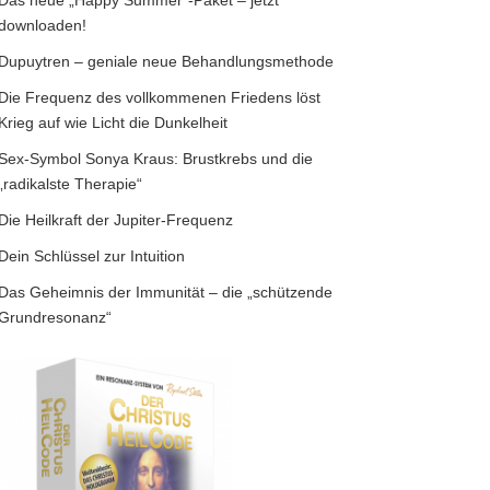
Das neue „Happy Summer“-Paket – jetzt
downloaden!
Dupuytren – geniale neue Behandlungsmethode
Die Frequenz des vollkommenen Friedens löst
Krieg auf wie Licht die Dunkelheit
Sex-Symbol Sonya Kraus: Brustkrebs und die
„radikalste Therapie“
Die Heilkraft der Jupiter-Frequenz
Dein Schlüssel zur Intuition
Das Geheimnis der Immunität – die „schützende
Grundresonanz“