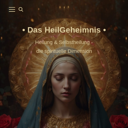
Das HeilGeheimnis
Heilung & Selbstheilung -
die spirituelle Dimension