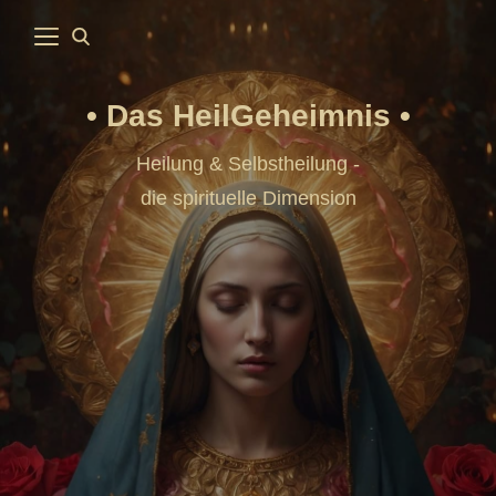
Das HeilGeheimnis
Heilung & Selbstheilung -
die spirituelle Dimension