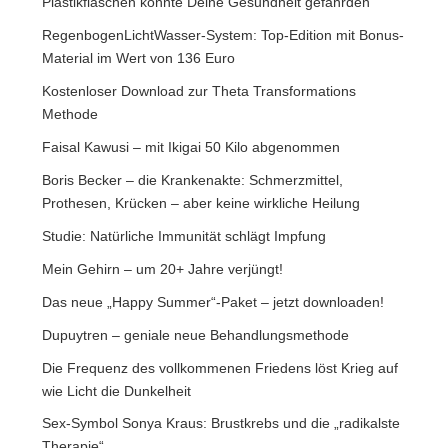
Plastikflaschen könnte Deine Gesundheit gefährden
RegenbogenLichtWasser-System: Top-Edition mit Bonus-
Material im Wert von 136 Euro
Kostenloser Download zur Theta Transformations
Methode
Faisal Kawusi – mit Ikigai 50 Kilo abgenommen
Boris Becker – die Krankenakte: Schmerzmittel,
Prothesen, Krücken – aber keine wirkliche Heilung
Studie: Natürliche Immunität schlägt Impfung
Mein Gehirn – um 20+ Jahre verjüngt!
Das neue „Happy Summer“-Paket – jetzt downloaden!
Dupuytren – geniale neue Behandlungsmethode
Die Frequenz des vollkommenen Friedens löst Krieg auf
wie Licht die Dunkelheit
Sex-Symbol Sonya Kraus: Brustkrebs und die „radikalste
Therapie“