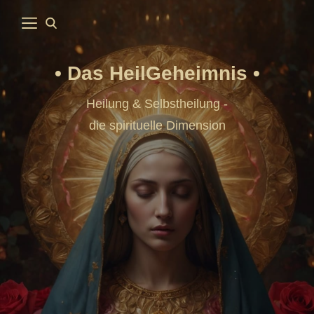
Das HeilGeheimnis
Heilung & Selbstheilung -
die spirituelle Dimension