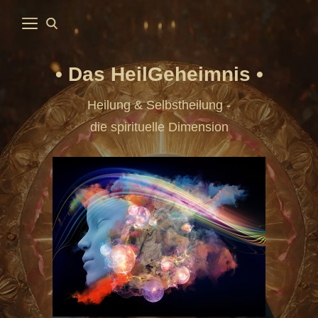
Das HeilGeheimnis
Heilung & Selbstheilung -
die spirituelle Dimension