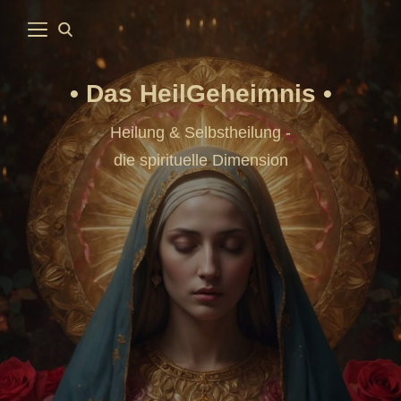
Das HeilGeheimnis
Heilung & Selbstheilung -
die spirituelle Dimension