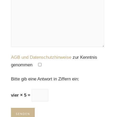
AGB und Datenschutzhinweise
zur Kenntnis
genommen
Please leave this field empty.
Bitte gib eine Antwort in Ziffern ein:
vier × 5 =