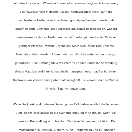
individuell mit diesem Wissen in Ihrem Leben erzielen, liegt nach Auslieferung
des Materials nicht in unserer Macht. Naturwissenschaftlich kann die
beschriebene Methode nicht vollständig analysiert/verifiziert werden, da
entscheidende Elemente des Prozesses außerhalb dessen liegen, was mit
naturwissenschaftlichen Methoden derzeit überhaupt messbar ist. Es ist ein
geistiger Prozess – welche Ergebnisse Sie individuell mit Hilfe unseres
Materials erzielen werden, können wir deshalb nicht vorhersehen oder gar
garantieren.
Eine Haftung für vermeintliche Schäden durch die Anwendung
dieses Materials wird hiermit ausdrücklich ausgeschlossen
(außer bei einem
Nachweis von Vorsatz oder grober Fahrlässigkeit).
Sie verwenden das Material
in voller Eigenverantwortung.
Wenn Sie krank sind, nehmen Sie auf jeden Fall professionelle Hilfe bei einem
Arzt, einem Heilpraktiker oder Psychotherapeuten in Anspruch. Wenn Sie
bereits in Behandlung sind, brechen Sie diese Behandlung nicht ab. Die
Informationen in unseren Büchern, Audio-Programmen und auf unserer