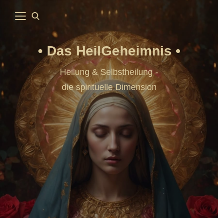
Das HeilGeheimnis
Heilung & Selbstheilung -
die spirituelle Dimension